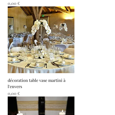
Prix
0,00 €
décoration table vase martini à
l'envers
Prix
0,00 €